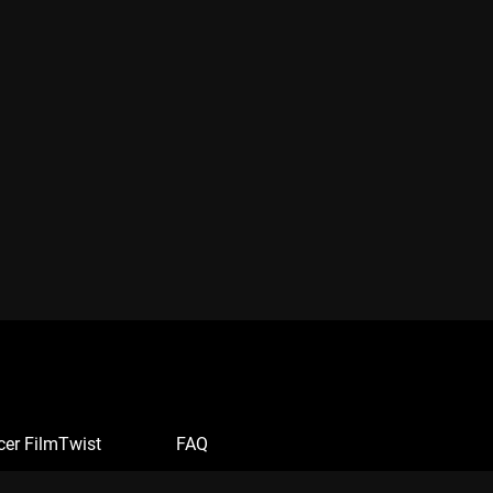
cer FilmTwist
FAQ