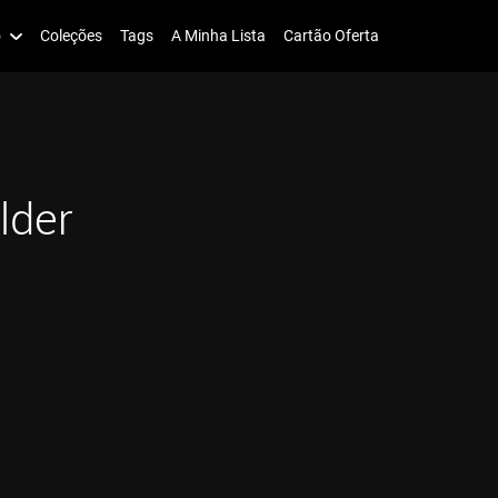
o
Coleções
Tags
A Minha Lista
Cartão Oferta
lder