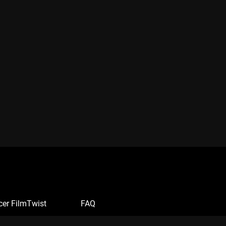
cer FilmTwist
FAQ