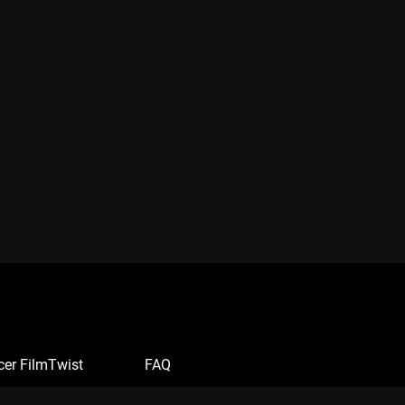
cer FilmTwist
FAQ