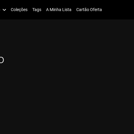
o
Coleções
Tags
A Minha Lista
Cartão Oferta
o