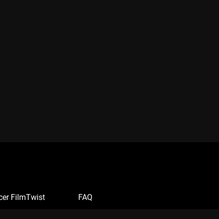
cer FilmTwist
FAQ