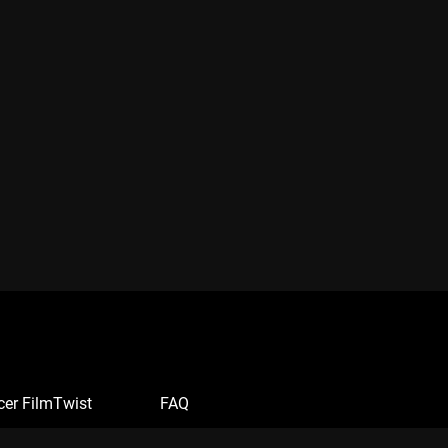
cer FilmTwist
FAQ