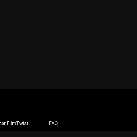
cer FilmTwist
FAQ