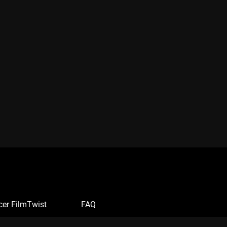
cer FilmTwist
FAQ