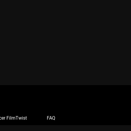
cer FilmTwist
FAQ