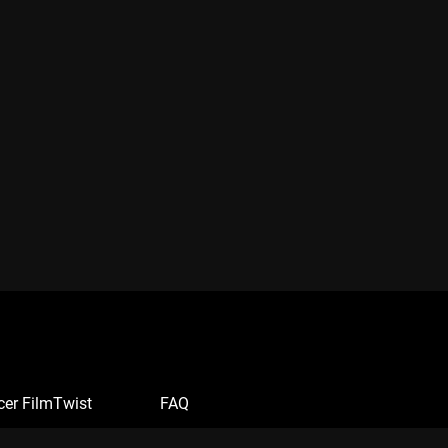
cer FilmTwist
FAQ