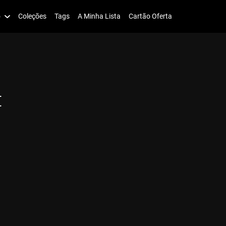
o
Coleções
Tags
A Minha Lista
Cartão Oferta
t