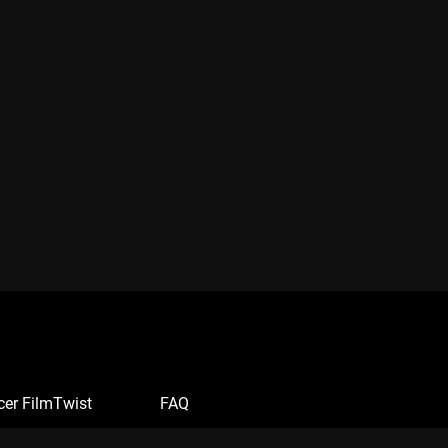
cer FilmTwist
FAQ