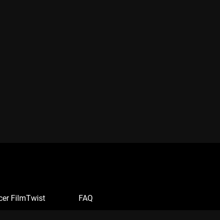
cer FilmTwist
FAQ