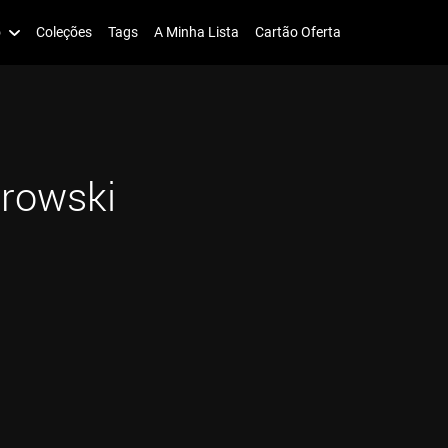
o
Coleções
Tags
A Minha Lista
Cartão Oferta
browski