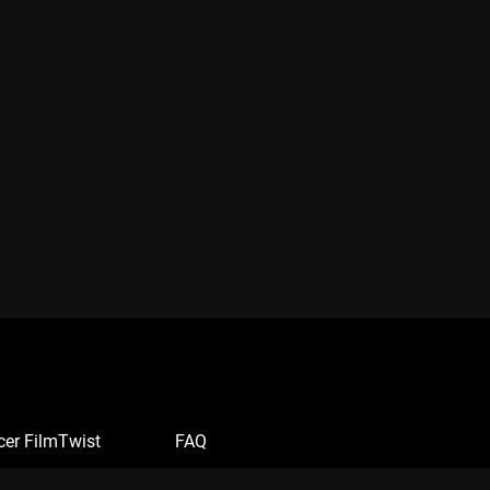
cer FilmTwist
FAQ