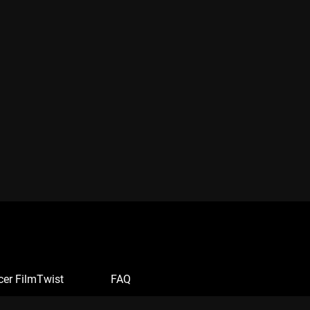
cer FilmTwist
FAQ