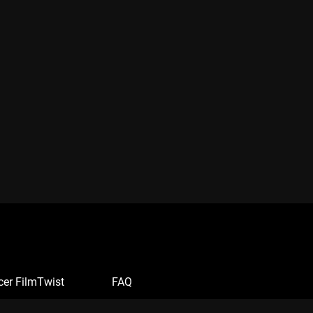
cer FilmTwist
FAQ