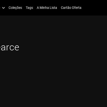
o
Coleções
Tags
A Minha Lista
Cartão Oferta
earce