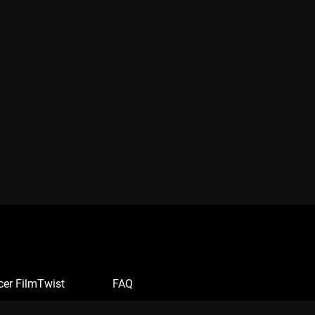
cer FilmTwist
FAQ