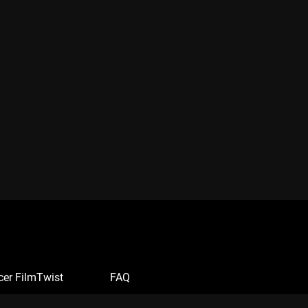
cer FilmTwist
FAQ