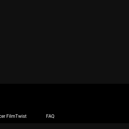
cer FilmTwist
FAQ