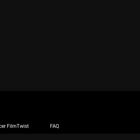
cer FilmTwist
FAQ