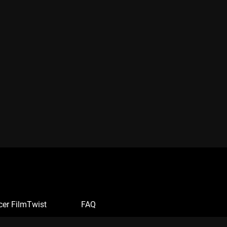
cer FilmTwist
FAQ