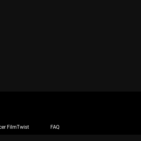
cer FilmTwist
FAQ