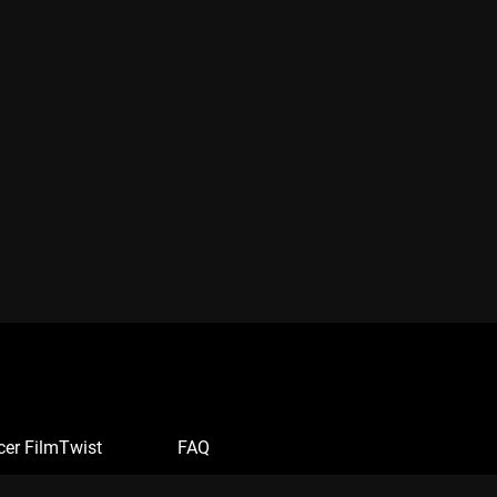
cer FilmTwist
FAQ