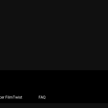
cer FilmTwist
FAQ