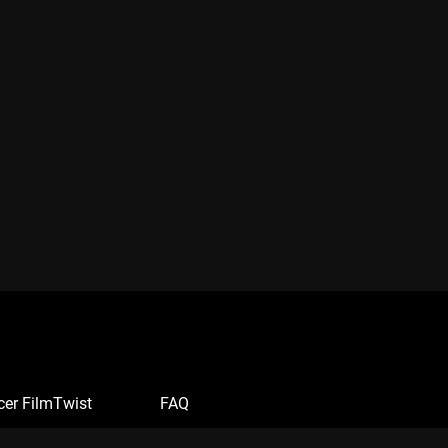
cer FilmTwist
FAQ