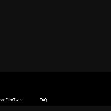
cer FilmTwist
FAQ