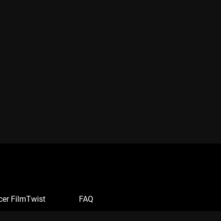
cer FilmTwist
FAQ