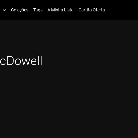
o
Coleções
Tags
A Minha Lista
Cartão Oferta
cDowell