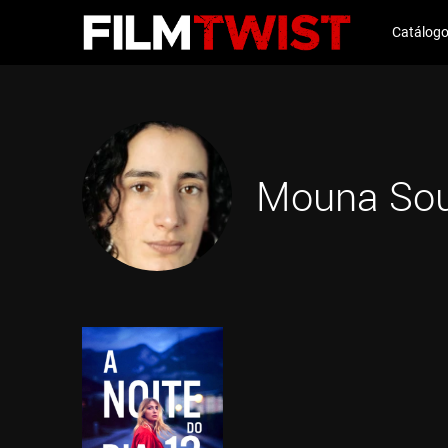
Catálog
Mouna So