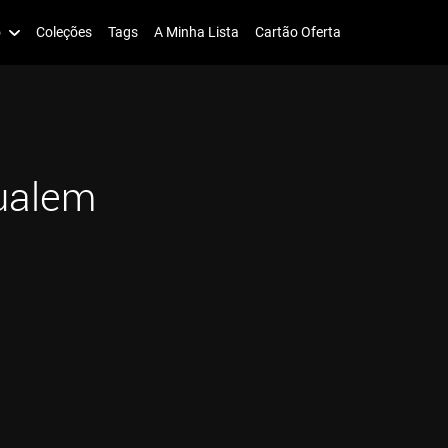
o
Coleções
Tags
A Minha Lista
Cartão Oferta
ualem