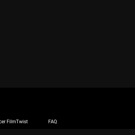
cer FilmTwist
FAQ