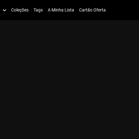
o
Coleções
Tags
A Minha Lista
Cartão Oferta
n