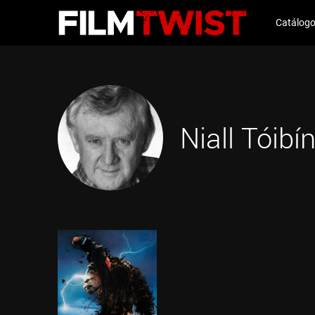
Catálog
Niall Tóibí