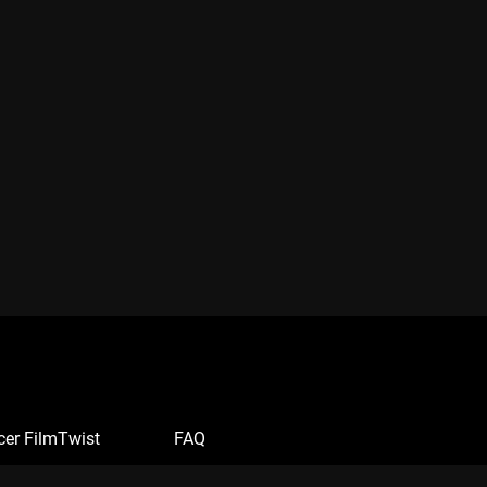
cer FilmTwist
FAQ