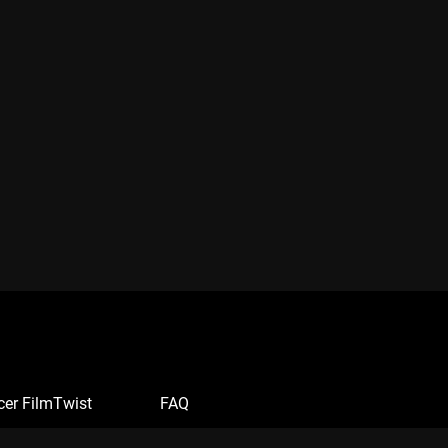
cer FilmTwist
FAQ