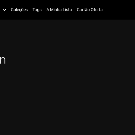
o
Coleções
Tags
A Minha Lista
Cartão Oferta
in