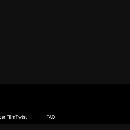
cer FilmTwist
FAQ