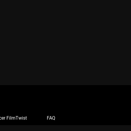
cer FilmTwist
FAQ