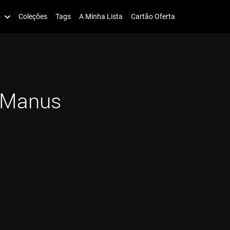
o
Coleções
Tags
A Minha Lista
Cartão Oferta
cManus