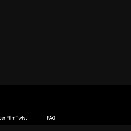
cer FilmTwist
FAQ