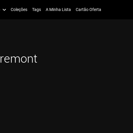
o
Coleções
Tags
A Minha Lista
Cartão Oferta
dremont