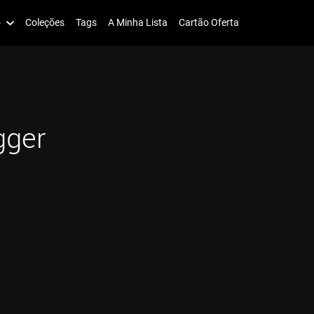
o
Coleções
Tags
A Minha Lista
Cartão Oferta
gger