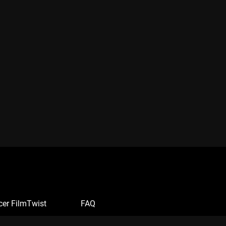
cer FilmTwist
FAQ