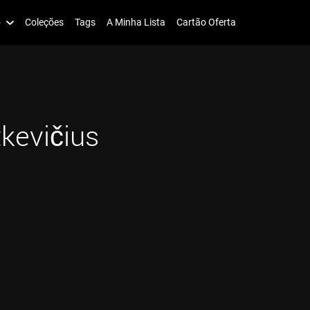
o
Coleções
Tags
A Minha Lista
Cartão Oferta
tkevičius