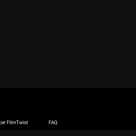
cer FilmTwist
FAQ