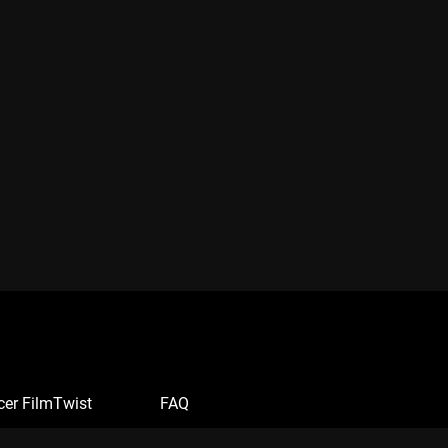
cer FilmTwist
FAQ