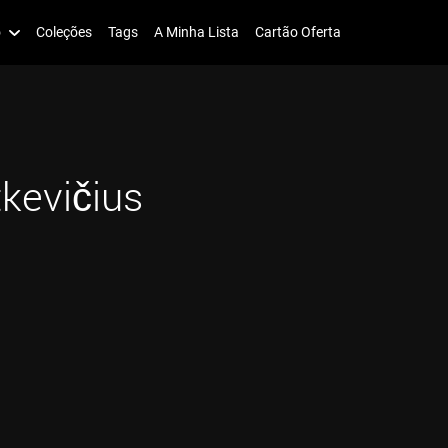
o
Coleções
Tags
A Minha Lista
Cartão Oferta
tkevičius