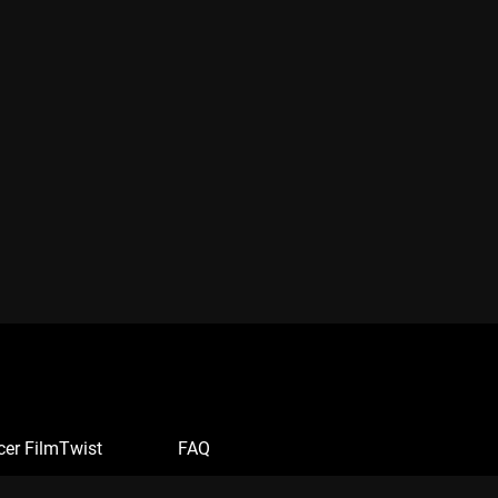
cer FilmTwist
FAQ