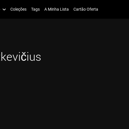
o
Coleções
Tags
A Minha Lista
Cartão Oferta
tkevičius