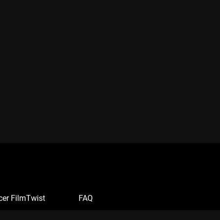
cer FilmTwist
FAQ