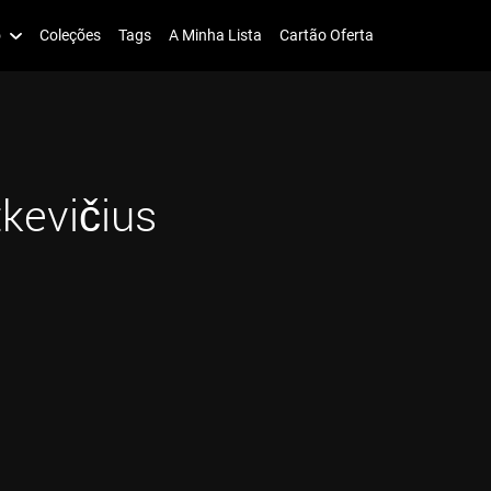
o
Coleções
Tags
A Minha Lista
Cartão Oferta
tkevičius