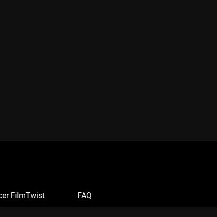
cer FilmTwist
FAQ