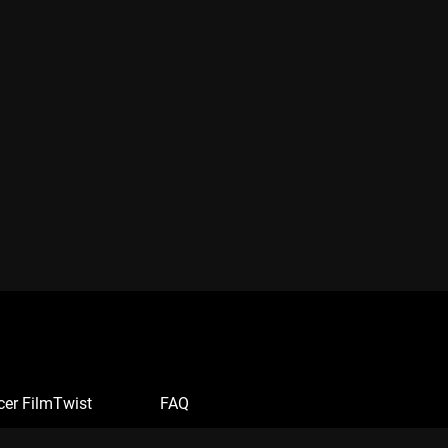
cer FilmTwist
FAQ