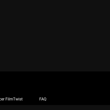
cer FilmTwist
FAQ