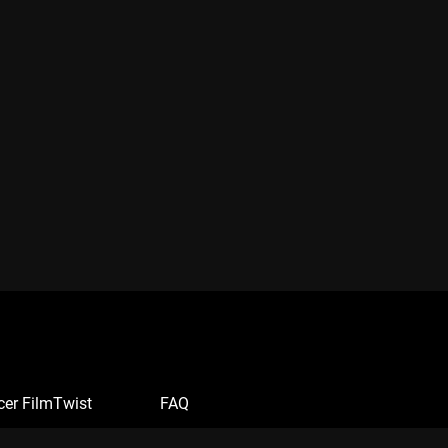
cer FilmTwist
FAQ