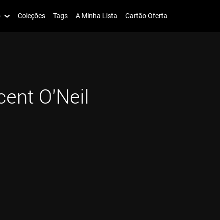
o
Coleções
Tags
A Minha Lista
Cartão Oferta
cent O'Neil