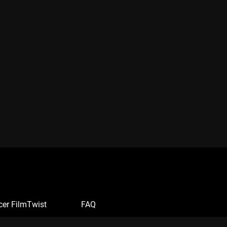
cer FilmTwist
FAQ