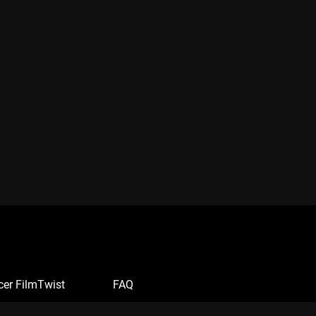
cer FilmTwist
FAQ