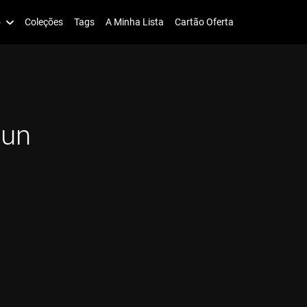
o
Coleções
Tags
A Minha Lista
Cartão Oferta
oun