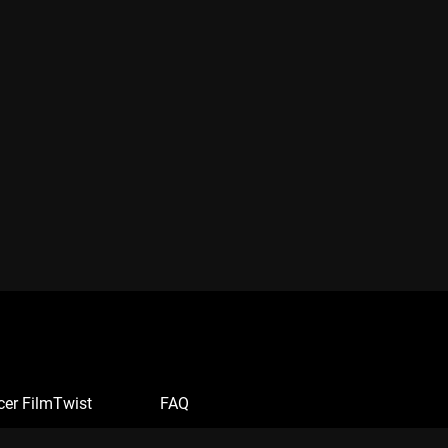
cer FilmTwist
FAQ