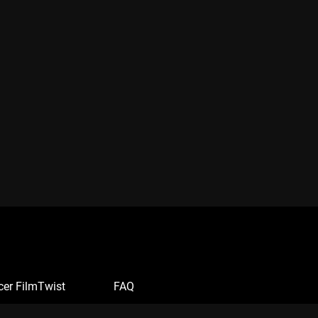
cer FilmTwist
FAQ