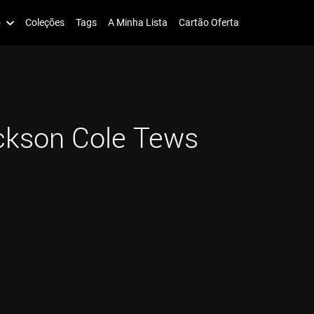
o
Coleções
Tags
A Minha Lista
Cartão Oferta
ckson Cole Tews