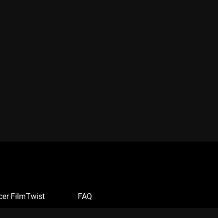
cer FilmTwist
FAQ