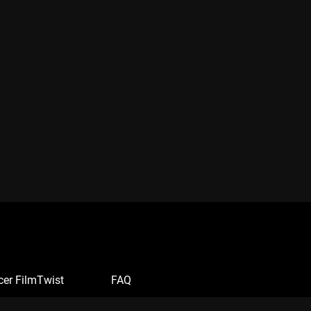
cer FilmTwist
FAQ