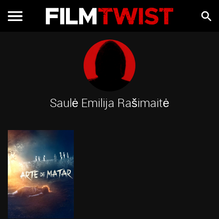
Saulė Emilija Rašimaitė