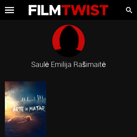
Saulė Emilija Rašimaitė