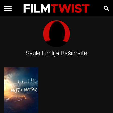
Saulė Emilija Rašimaitė